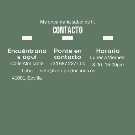
Me encantaría saber de ti.
CONTACTO
Encuéntrano
Ponte en
Horario
s aquí
contacto
Lunes a Viernes:
Calle Almirante
+34 687 227 400
8:00–15:00pm
Lobo
veta@vetaproductions.es
41001, Sevilla