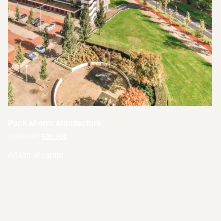
Pack ahorro arquitectura
2,500.00
€
600.00
€
Añadir al carrito