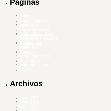
Páginas
Contacto
De otro planeta
inicio veta
Password Reset
Política de cookies
Política de privacidad
Portfolio Aire
Quien soy
Registro
Veta Productions
Veta Tierra
veta-arquitectura
Water.
Archivos
junio 2024
mayo 2024
abril 2024
marzo 2024