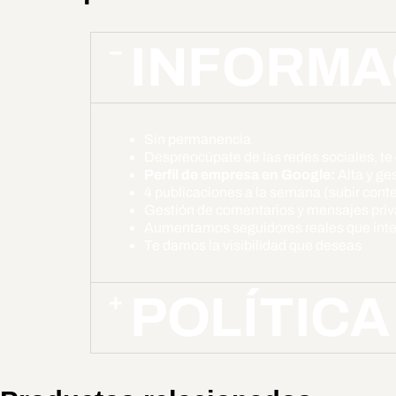
INFORMAC
Sin permanencia
Despreocúpate de las redes sociales, te
Perfil de empresa en Google:
Alta y ges
4 publicaciones a la semana (subir conte
Gestión de comentarios y mensajes pri
Aumentamos seguidores reales que inte
Te damos la visibilidad que deseas
POLÍTIC