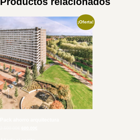
Productos relacionados
¡Oferta!
Pack ahorro arquitectura
2,500.00
€
600.00
€