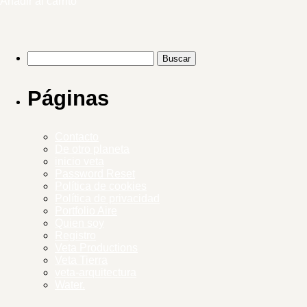
Añadir al carrito
Páginas
Contacto
De otro planeta
inicio veta
Password Reset
Política de cookies
Política de privacidad
Portfolio Aire
Quien soy
Registro
Veta Productions
Veta Tierra
veta-arquitectura
Water.