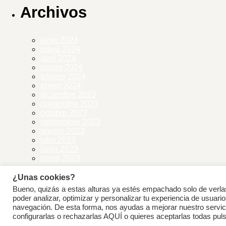
Archivos
junio 2024
mayo 2024
abril 2024
marzo 2024
febrero 2024
enero 2024
diciembre 2023
noviembre 2023
octubre 2023
septiembre 2023
agosto 2023
julio 2023
junio 2023
mayo 2023
¿Unas cookies?
Categorías
Bueno, quizás a estas alturas ya estés empachado solo de verl
poder analizar, optimizar y personalizar tu experiencia de usuario
navegación. De esta forma, nos ayudas a mejorar nuestro servic
Uncategorized
(15)
configurarlas o rechazarlas AQUÍ o quieres aceptarlas todas pul